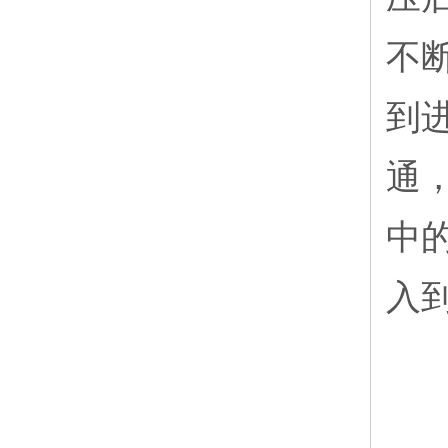
不
到
通
中
入