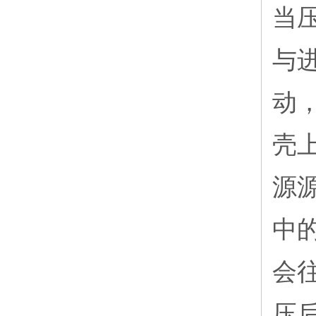
当
与
动
壳
源
中
会
压